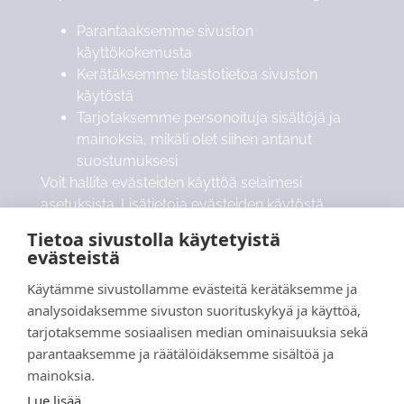
Parantaaksemme sivuston
käyttökokemusta
Kerätäksemme tilastotietoa sivuston
käytöstä
Tarjotaksemme personoituja sisältöjä ja
mainoksia, mikäli olet siihen antanut
suostumuksesi
Voit hallita evästeiden käyttöä selaimesi
asetuksista. Lisätietoja evästeiden käytöstä
löydät esimerkiksi
tietosuojaviranomaisten
Tietoa sivustolla käytetyistä
ohjeistuksesta
.
evästeistä
Käytämme sivustollamme evästeitä kerätäksemme ja
analysoidaksemme sivuston suorituskykyä ja käyttöä,
8. Oikeutesi
tarjotaksemme sosiaalisen median ominaisuuksia sekä
parantaaksemme ja räätälöidäksemme sisältöä ja
Sinulla on seuraavat oikeudet henkilötietoihisi
mainoksia.
liittyen:
Lue lisää