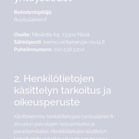
Rekisterinpitäjä:
Ruotsalainen.fi
Osoite:
Nilsiäntie 69, 73300 Nilsiä
Sähköposti:
teemu.vartiainen@k-rauta.fi
Puhelinnumero:
010 538 5200
2. Henkilötietojen
käsittelyn tarkoitus ja
oikeusperuste
Käsittelemme henkilötietojasi ruotsalainen.fi-
sivuston palvelujen tarjoamiseksi ja
parantamiseksi. Henkilötietojen käsittelyn
tarkoituksiin voivat kuulua muun muassa: