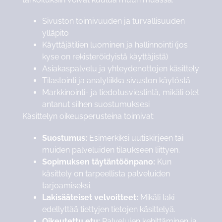
Sivuston toimivuuden ja turvallisuuden
ylläpito
Käyttäjätilien luominen ja hallinnointi (jos
kyse on rekisteröidyistä käyttäjistä)
Asiakaspalvelu ja yhteydenottojen käsittely
Tilastointi ja analytiikka sivuston käytöstä
Markkinointi- ja tiedotusviestintä, mikäli olet
antanut siihen suostumuksesi
Käsittelyn oikeusperusteina toimivat:
Suostumus:
Esimerkiksi uutiskirjeen tai
muiden palveluiden tilaukseen liittyen.
Sopimuksen täytäntöönpano:
Kun
käsittely on tarpeellista palveluiden
tarjoamiseksi.
Lakisääteiset velvoitteet:
Mikäli laki
edellyttää tiettyjen tietojen käsittelyä.
Oikeutettu etu:
Palvelujen kehittäminen ja