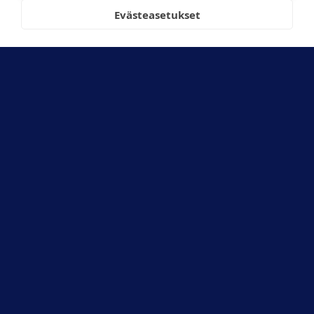
valikoima elää
Evästeasetukset
sesonkien
mukana, joten
löydät meiltä
aina
ajankohtaiset
tuotteet ympäri
vuoden.
Kauppakeskus
Ruotsalainen ja
K-Supermarket
Artomarket
palvelevat
vierekkäin
Nilsiän