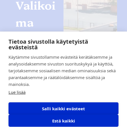
Valikoi
ma
yllättä
Tietoa sivustolla käytetyistä
evästeistä
ä aina
Käytämme sivustollamme evästeitä kerätäksemme ja
analysoidaksemme sivuston suorituskykyä ja käyttöä,
Sukset,
tarjotaksemme sosiaalisen median ominaisuuksia sekä
saappaat, pihvit
parantaaksemme ja räätälöidäksemme sisältöä ja
ja porat.
mainoksia.
Mansikat,
Lue lisää
mökkijuomat,
hiilet ja
Salli kaikki evästeet
hampurilaiset.
Estä kaikki
Kauppojemme