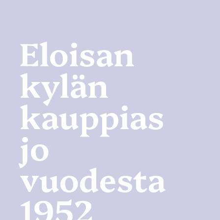
Eloisan
kylän
kauppias
jo
vuodesta
1952